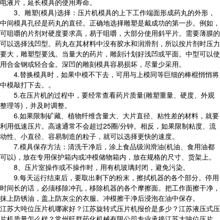
电液片，延长模具的使用寿命。
3、雕塑(模具)选择：压片机模具的上下工作端面形成药丸的外形，
中间模具孔径是药丸的直径。正确地选择雕塑是戴成功的第一步。例如，
可咀嚼的片剂对硬度要求高，易于咀嚼，大部分使用斜平片。需要薄膜的
可以选择浅凹型。药丸在其材料中没有胶水和润滑剂，所以按片剂时压力
要大，雕塑型要浅。当量大的药片，雕刻计划好浅凹或平面。中型可以使
用合金钢或轻合金。深凹的雕刻模具容易损坏，尽量少采用。
4.替换模具时，如果中模不下去，可用与上模同等巨细的棒棍悄悄将
中模敲打下去。。
5.在压片机的过程中，要经常查看药片质量(雕塑重量、硬度、外观
整理等)，并及时调整。
6.如果限制矿藏、植物纤维含量大、大片直径、粘性差的材料，就要
利用低速压片。高速通常不会超过25圈/分钟。相反，如果限制粘度、流
动性、小直径、容易制造的粒子，就可以选择更快的速度。
7.模具保存方法：清洗干净后，涂上食品级润滑油(机油、食用油都
可以)，放在专用保护箱内或冲模储物箱内，放在规格的尺寸、货架上。
8、压片室操作或不操作时，用有机玻璃封闭，避免污染。
9.每天运行结束后，要取出剩下的粉末，擦拭机器的各个部分。停用
时间长的话，必须移除冲孔，移除机器的各个摩擦面。把工作面擦干净，
抹上防锈油，盖上防灰尘的衣服。冲模擦干净后浸泡在油中保存。
江苏大吨位压片机哪家好？江苏旋转式压片机报价是多少？江苏液压式压
片机质量怎么样？常州旺群药化机械有限公司专业承接江苏大吨位压片