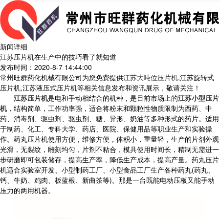
新闻详细
江苏压片机在生产中的技巧看了就知道
发布时间：2020-8-7 14:44:00
常州旺群药化机械有限公司为您免费提供
江苏大吨位压片机
,江苏旋转式
压片机,江苏液压式压片机等相关信息发布和资讯展示，敬请关注！
江苏压片机
是电和手动相结合的机种，是目前市场上的
江苏小型压片
机
，结构简单，工作功率强，适合将粉末和颗粒性物质限制为西药、中
药、消毒剂、驱虫剂、驱虫剂、糖、异形、奶油等多种形式的药片。适用
于制药、化工、专科大学、药店、医院、保健用品等职业生产和实验操
作。药丸压片机使用方便，维修方便，体积小，重量轻，生产的片剂外观
光滑，无裂纹，雕刻均匀，片剂不粘合，模具使用时间长，精制无需进一
步研磨即可包装储存，提高生产率，降低生产成本，提高产量。药丸压片
机适合实验室开发、小型制药工厂、小型食品工厂生产各种药丸(药丸、
钙、牛奶、鸡肉、板蓝根、新曲茶等)。那是一台既能电动压板又能手动
压力的两用机器。