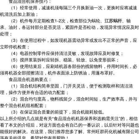
食品混合机保养技巧：
（1）经常使用，减速机须每隔三个月换新油一次，更换时应将减速
机清洗后加上新油；
（2）机件每月定期检查1-2次，检查部位为蜗轮、
江苏蜗杆
、轴
承、油封，各运转部分是否灵活，紧固件是否松动，发现异常情况应及时
处理；
（3）在使用过程中，如发现机器震动异常或发出不正常的声音，应
立即停机检查；
（4）电器控制零件应保持清洁灵敏，发现故障应及时修复；
（5）搅拌浆装拆时应轻拆、稳装、轻放、以免变形损坏；
（6）使用结束后，应刷靖机器各部份的残留物料，停用时间长，必
须将机器全部揩擦清洁，机件表面涂上防锈油，用蓬布罩好。
食品混合机选购要点：
（1）混合机结构简单坚固，门开关灵活，便于检测取样和清洁清
理，操作方便并有合适的动力配套；
（2）混合均匀度高，物料残留少，混合时间短，生产效率高，并与
整个混合机机组相配套；
（3）在保证混合质量的前提下，混合机能耗较低。
以上所介绍的几点就是有关“食品混合机机器保养和选购需关注”的，相信
看了本文的介绍后，对这方面也会有自己的一番认识，以后针对等问题也
能很好的解决。在这里，我们推荐您多了解、常州旺群药化机械有限公司
等有关的讯息，希望对您有所帮助！