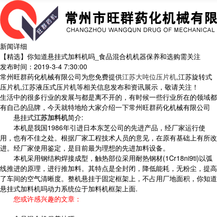
新闻详细
【精选】你知道悬挂式加料机吗_食品混合机机器保养和选购需关注
发布时间：2019-3-4 7:30:00
常州旺群药化机械有限公司为您免费提供
江苏大吨位压片机
,江苏旋转式
压片机,江苏液压式压片机等相关信息发布和资讯展示，敬请关注！
生活中的很多行业的发展与都是离不开的，有时候一些行业所在的领域都
有自己的品牌，今天就特地给大家介绍一下常州旺群药化机械有限公司
悬挂式
江苏加料机
简介:
本机是我国1986年引进日本东芝公司的先进产品，经厂家运行使
用，也有不佳之处。根据厂家工程技术人员的意见，在原有基础上有所改
进。经厂家使用鉴定，是目前最为理想的先进加料设备。
本机采用钢结构焊接成型，触热部位采用耐热钢材(1Cr18ni9ti)以弧
线推进的原理，进行推加料。其特点是全封闭，降低能耗，无粉尘，提高
了车间的空气清晰度。整机悬挂于固定框架上，不占用厂地面积，你知道
悬挂式加料机吗动力系统位于加料机框架上面.
您或许感兴趣的文章：