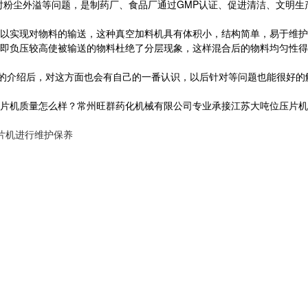
时粉尘外溢等问题，是制药厂、食品厂通过GMP认证、促进清洁、文明生
以实现对物料的输送，这种真空加料机具有体积小，结构简单，易于维
即负压较高使被输送的物料杜绝了分层现象，这样混合后的物料均匀性得
文的介绍后，对这方面也会有自己的一番认识，以后针对等问题也能很好
机质量怎么样？常州旺群药化机械有限公司专业承接江苏大吨位压片机,江
片机进行维护保养