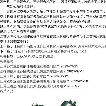
混合机、二维混合机、三维混合机等)中，因是密闭输送，故解决了加料
气动式加料机原理：
采用压缩空气做为动力源，它驱动射频真空发生器产生负压即真空，
空加料机具有噪振动音气动式加料机原理是什么低的优点，它形成的真空
粉碎机、振动筛等设备的自动上料之首选设备，符合GMP要求。
以上所介绍的几点就是有关“气动式加料机原理是什么”的，相信看了本
讯息，希望对您有所帮助！
江苏大吨位压片机哪家好？江苏旋转式压片机报价是多少？江苏液压式压片
电话:13685236793
上一条：
【精选】消毒片江苏压片机的用途有哪些呢_怎样对粉末江苏压
下一条：
“注意！”?买旋转式江苏压片机还是选择专业厂家！
相关标签：
设备
,
物料
,
混合
,
加料
,
输送
,
相关新闻
江苏卧式混合机的使用要注意哪些问题？
2023-09-25
选择和使用江苏卧式混合机要注意哪些问题？
2023-07-14
江苏干燥设备的主要分类有哪些？
2023-06-13
江苏双螺旋锥形混合机主要由哪几个部分组成？
2023-05-18
江苏三维运动混合机的原理及组成部分介绍
2023-04-23
相关产品