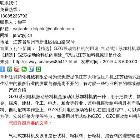
联系我们
免费热线：
13685236793
联系人：柳平
邮箱：
wqtablet-dolphin@outlook.com
网址：js.wqyj.cn
地址：江苏省常州市新北区锡山路68号
首页
>
行业新闻
>
【精选】GZG振动给料机的用途_气动式江苏加料机
【精选】GZG振动给料机的用途_气动式江苏加料机原理是什么
来源：http://js.wqyj.cn/news85417.html 发布时间：2019-4-3 6:00:00
常州旺群药化机械有限公司为您免费提供
江苏大吨位压片机
,江苏旋转式
生活中的很多行业的发展与都是离不开的，有时候一些行业所在的领域都
产品介绍
GZG系列电机振动给料机是振动
江苏加料机
的一种，用于把块状、
金、煤炭、建材、化工、电力、粮食等行业，该电机振动给料机具有产品
料、自动配料等作业上。GZG系列电机振动给料机在使用过程中，可以
方便、安装维修方便等特点，如采用封闭式结构GZG，GZG振动给料机
您或许感兴趣的文章：
气动式加料机及设备是粉状料、粒状料、粉粒料、混合料的理想输送