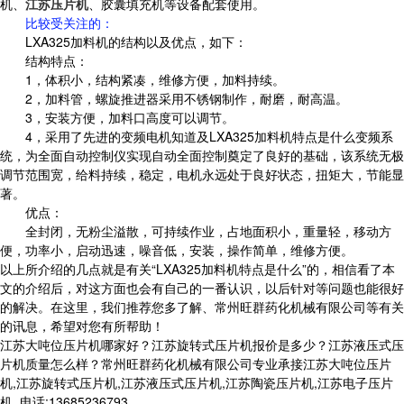
机、
江苏压片机
、胶囊填充机等设备配套使用。
比较受关注的
：
LXA325加料机的结构以及优点，如下：
结构特点：
1，体积小，结构紧凑，维修方便，加料持续。
2，加料管，螺旋推进器采用不锈钢制作，耐磨，耐高温。
3，安装方便，加料口高度可以调节。
4，采用了先进的变频电机知道及LXA325加料机特点是什么变频系
统，为全面自动控制仪实现自动全面控制奠定了良好的基础，该系统无极
调节范围宽，给料持续，稳定，电机永远处于良好状态，扭矩大，节能显
著。
优点：
全封闭，无粉尘溢散，可持续作业，占地面积小，重量轻，移动方
便，功率小，启动迅速，噪音低，安装，操作简单，维修方便。
以上所介绍的几点就是有关“LXA325加料机特点是什么”的，相信看了本
文的介绍后，对这方面也会有自己的一番认识，以后针对等问题也能很好
的解决。在这里，我们推荐您多了解、常州旺群药化机械有限公司等有关
的讯息，希望对您有所帮助！
江苏大吨位压片机哪家好？江苏旋转式压片机报价是多少？江苏液压式压
片机质量怎么样？常州旺群药化机械有限公司专业承接江苏大吨位压片
机,江苏旋转式压片机,江苏液压式压片机,江苏陶瓷压片机,江苏电子压片
机,,电话:13685236793