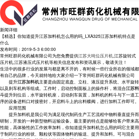
新闻详细
【精选】你知道提升江苏加料机怎么用的吗_LXA325江苏加料机特点是
什么
发布时间：2019-5-3 6:00:00
常州旺群药化机械有限公司为您免费提供
江苏大吨位压片机
,江苏旋转式
压片机,江苏液压式压片机等相关信息发布和资讯展示，敬请关注！
生活中的很多行业的发展与都是离不开的，有时候一些行业所在的领域都
有自己的品牌，今天就特地给大家介绍一下常州旺群药化机械有限公司
提升
江苏加料机
主要是由固定底盘、立柱、液压提升系统、水平旋转
以及刹车机构等组成。工作时，启动控制面板上的操作杆，将混合
江苏料
斗
提升到位后，水平旋转机座，启动刹车装置，加料机的料斗与下一道工
序的设备进料口对接密封，开启料斗上的出料蝶阀，进行加料工作即可。
应用范围
提升加料机是我公司为满足现代制药生产工艺流程中物料垂直提升而
研制，开发的一种新型物料运输设备。最主要的特点是能够给客户带来高
性能，高体验性的工作效率加料，你知道提升加料机怎么用的吗它主要用
于制药行业的粉状、颗粒状等固体物料的输送、提升和加料。可与混合