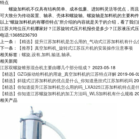
特点
螺旋加料机不仅具有结构简单、成本低廉、进卸料灵活等优点，而且
可大致分为传动装置、轴承、壳体和螺旋轴。螺旋轴是加料机的主要构件
以上“螺旋加料机的有哪些特点”所介绍的内容就是关于的介绍，看了我
江苏大吨位压片机哪家好？江苏旋转式压片机报价是多少？江苏液压式压片
电话:13685236793
上一条：
【精选】提升江苏加料机是怎么用的_气动式江苏加料机有什么
下一条：
【推荐】真空加料机_旋转式江苏压片机的安装操作注意事项
相关标签：
螺旋
,
设有
,
加料
,
输送
,
轴承
,
相关新闻
江苏双螺旋锥形混合机主要由哪几个部分组成？
2023-05-18
【精选】GZG振动给料机的用途_真空加料机的江苏特点详解
2019-06-0
【精选】斜毯式江苏加料机的优点是什么_你知道悬挂式江苏加料机吗
20
【精选】你知道提升江苏加料机怎么用的吗_LXA325江苏加料机特点是
【精选】你知道江苏螺旋加料机的加工方法吗_WLS加料机有什么规格
2
相关产品