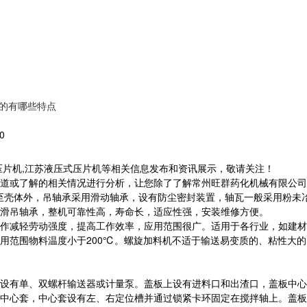
的有哪些特点
0
压片机,江苏液压式压片机等相关信息发布和资讯展示，敬请关注！
道或了解的相关情况进行分析，让您除了了解常州旺群药化机械有限公
至壳体外，吊轴承采用滑动轴承，设有防尘密封装置，轴瓦一般采用粉未
滑吊轴承，整机可靠性高，寿命长，适应性强，安装维修方便。
作减轻劳动强度，提高工作效率，应用范围很广。适用于各行业，如建
用范围物料温度小于200℃。螺旋加料机不适于输送易变质的、粘性大
设有单、双螺杆输送器或计量泵。盖板上设有进料口和出渣口，盖板中心
中心套，中心套设有左、右定位槽并通过锁紧卡环固定在搅拌轴上。盖板