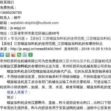
联系我们
免费热线：
13685236793
联系人：柳平
邮箱：
wqtablet-dolphin@outlook.com
网址：js.wqyj.cn
地址：江苏省常州市新北区锡山路68号
首页
>
常见问题
>
【原创】江苏螺旋加料机的使用范围_江苏螺旋加料机
【原创】江苏螺旋加料机的使用范围_江苏螺旋加料机的有哪些特点
来源：http://js.wqyj.cn/news85400.html 发布时间：2018-10-25 5:15:0
常州旺群药化机械有限公司为您免费提供
江苏大吨位压片机
,江苏旋转式
在螺旋
江苏加料机
的有哪些特点这方面，常州旺群药化机械有限公司所知
螺旋加料机是GX型螺旋输送机的换代产品。它的头部及尾部轴承移
时，不用移动驱动装置，拆卸吊轴承时不用移动螺旋，不拆卸盖板可以润
螺旋输送机是工农业各部门机械化运输工作的主要机组，可使运输工
粒状和小块状物料，如煤、灰、渣、水泥、粮食等螺旋，螺旋加料机的使
很多人查看了
：
简介：
螺旋加料机设有
江苏料斗
、盖板，料斗底部设有出料口，出料口下部
平布置的主搅拌浆。料斗内腔设有用于安装滤网的滤框，滤框中心安装有